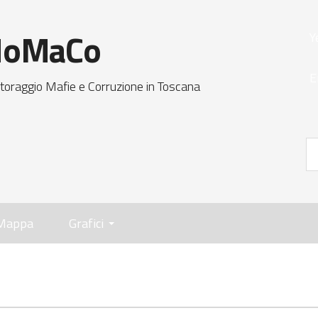
oMaCo
Y
E
toraggio Mafie e Corruzione in Toscana
Mappa
Grafici