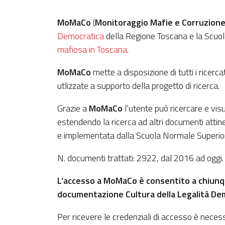
MoMaCo
(
Monitoraggio Mafie e Corruzione
Democratica
della Regione Toscana e la Scuo
mafiosa in Toscana
.
MoMaCo
mette a disposizione di tutti i ricerc
utlizzate a supporto della progetto di ricerca.
Grazie a
MoMaCo
l’utente può ricercare e vis
estendendo la ricerca ad altri documenti atti
e implementata dalla Scuola Normale Superio
N. documenti trattati:
2922
, dal 2016 ad oggi.
L’accesso a MoMaCo è consentito a chiunque 
documentazione Cultura della Legalità De
Per ricevere le credenziali di accesso è necess